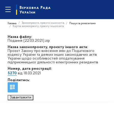
Законопроєкти, проєкти інших актів
Головна
Пошук за реквізитами
Картка законопроєкту, проєкту іншого акта
Назва файлу:
Подання (22.03.2021).zip
Назва законопроєкту, проєкту іншого акта:
Проєкт Закону про внесення змін до Податкового
кодексу України та деяких інших законодавчих актів
України щодо особливостей оподаткування
підприємницької діяльності електронних резидентів
Номер, дата реєстрації:
5270
від 18.03.2021
Поділитись:
Завантажити