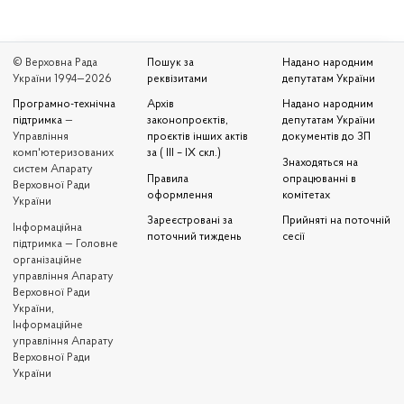
© Верховна Рада
Пошук за
Надано народним
України 1994—2026
реквізитами
депутатам України
Програмно-технічна
Архів
Надано народним
підтримка
—
законопроєктів,
депутатам України
Управління
проєктів інших актів
документів до ЗП
комп'ютеризованих
за ( III – IX скл.)
Знаходяться на
систем Апарату
Правила
опрацюванні в
Верховної Ради
оформлення
комітетах
України
Зареєстровані за
Прийняті на поточній
Iнформаційна
поточний тиждень
сесії
підтримка — Головне
організаційне
управління Апарату
Верховної Ради
України,
Інформаційне
управління Апарату
Верховної Ради
України