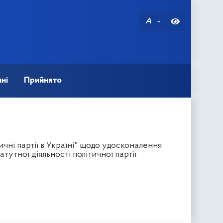
A
ні
Прийнято
чні партії в Україні" щодо удосконалення
утної діяльності політичної партії