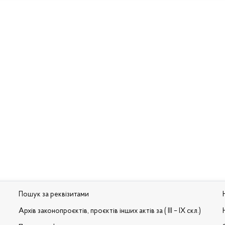
Пошук за реквізитами
Архів законопроєктів, проєктів інших актів за ( III – IX скл.)