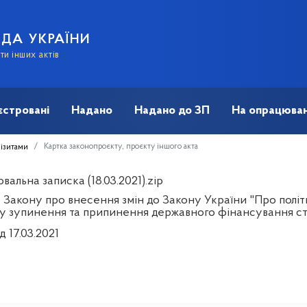
АДА УКРАЇНИ
и інших актів
єстровані
Надано
Надано до ЗП
На опрацюван
Картка законопроєкту, проєкту іншого акта
візитами
альна записка (18.03.2021).zip
 Закону про внесення змін до Закону України "Про політи
у зупинення та припинення державного фінансування стат
д 17.03.2021