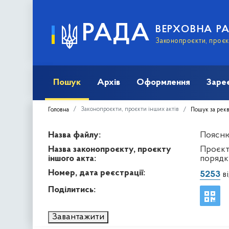
РАДА
ВЕРХОВНА Р
Законопроєкти, проєкт
Пошук
Архів
Оформлення
Заре
Законопроєкти, проєкти інших актів
Головна
Пошук за рек
Назва файлу:
Пояснюв
Назва законопроєкту, проєкту
Проєкт
іншого акта:
порядк
Номер, дата реєстрації:
5253
ві
Поділитись:
Завантажити