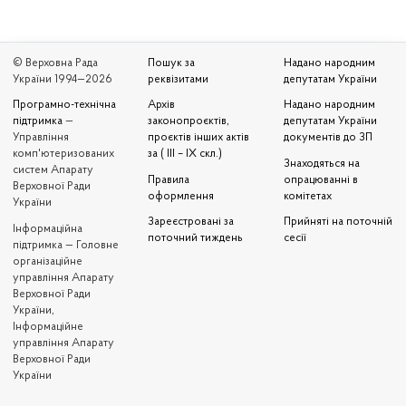
© Верховна Рада
Пошук за
Надано народним
України 1994—2026
реквізитами
депутатам України
Програмно-технічна
Архів
Надано народним
підтримка
—
законопроєктів,
депутатам України
Управління
проєктів інших актів
документів до ЗП
комп'ютеризованих
за ( III – IX скл.)
Знаходяться на
систем Апарату
Правила
опрацюванні в
Верховної Ради
оформлення
комітетах
України
Зареєстровані за
Прийняті на поточній
Iнформаційна
поточний тиждень
сесії
підтримка — Головне
організаційне
управління Апарату
Верховної Ради
України,
Інформаційне
управління Апарату
Верховної Ради
України