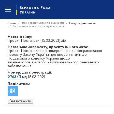
Законопроєкти, проєкти інших актів
Головна
Пошук за реквізитами
Картка законопроєкту, проєкту іншого акта
Назва файлу:
Проєкт Постанови (15.03.2021).zip
Назва законопроєкту, проєкту іншого акта:
Проєкт Постанови про повернення на доопрацювання
проекту Закону України про внесення змін до
Податкового кодексу України щодо
загальнообов'язкового накопичувального пенсійного
забезпечення
Номер, дата реєстрації:
2763/П
від 15.03.2021
Поділитись:
Завантажити