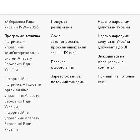
© Верховна Рада
Пошук за
Надано народним
України 1994—2026
реквізитами
депутатам України
Програмно-технічна
Архів
Надано народним
підтримка
—
законопроєктів,
депутатам України
Управління
проєктів інших актів
документів до ЗП
комп'ютеризованих
за ( III – IX скл.)
Знаходяться на
систем Апарату
Правила
опрацюванні в
Верховної Ради
оформлення
комітетах
України
Зареєстровані за
Прийняті на поточній
Iнформаційна
поточний тиждень
сесії
підтримка — Головне
організаційне
управління Апарату
Верховної Ради
України,
Інформаційне
управління Апарату
Верховної Ради
України