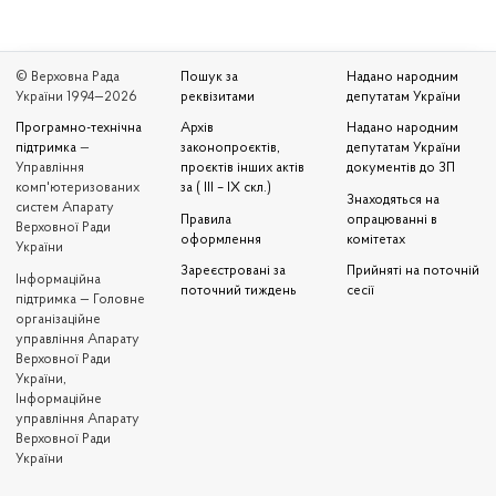
© Верховна Рада
Пошук за
Надано народним
України 1994—2026
реквізитами
депутатам України
Програмно-технічна
Архів
Надано народним
підтримка
—
законопроєктів,
депутатам України
Управління
проєктів інших актів
документів до ЗП
комп'ютеризованих
за ( III – IX скл.)
Знаходяться на
систем Апарату
Правила
опрацюванні в
Верховної Ради
оформлення
комітетах
України
Зареєстровані за
Прийняті на поточній
Iнформаційна
поточний тиждень
сесії
підтримка — Головне
організаційне
управління Апарату
Верховної Ради
України,
Інформаційне
управління Апарату
Верховної Ради
України