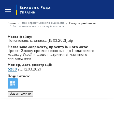
Законопроєкти, проєкти інших актів
Головна
Пошук за реквізитами
Картка законопроєкту, проєкту іншого акта
Назва файлу:
Пояснювальна записка (15.03.2021).zip
Назва законопроєкту, проєкту іншого акта:
Проєкт Закону про внесення змін до Податкового
кодексу України щодо підтримки вітчизняного
книговидання
Номер, дата реєстрації:
5238
від 12.03.2021
Поділитись:
Завантажити