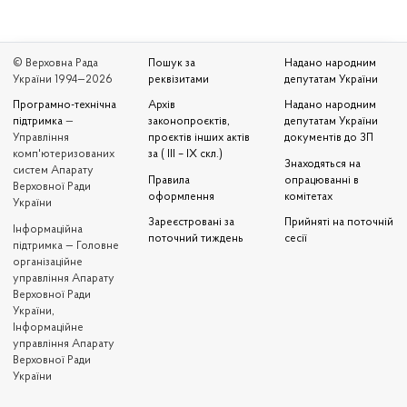
© Верховна Рада
Пошук за
Надано народним
України 1994—2026
реквізитами
депутатам України
Програмно-технічна
Архів
Надано народним
підтримка
—
законопроєктів,
депутатам України
Управління
проєктів інших актів
документів до ЗП
комп'ютеризованих
за ( III – IX скл.)
Знаходяться на
систем Апарату
Правила
опрацюванні в
Верховної Ради
оформлення
комітетах
України
Зареєстровані за
Прийняті на поточній
Iнформаційна
поточний тиждень
сесії
підтримка — Головне
організаційне
управління Апарату
Верховної Ради
України,
Інформаційне
управління Апарату
Верховної Ради
України