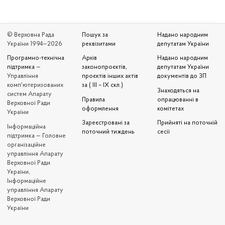
© Верховна Рада
Пошук за
Надано народним
України 1994—2026
реквізитами
депутатам України
Програмно-технічна
Архів
Надано народним
підтримка
—
законопроєктів,
депутатам України
Управління
проєктів інших актів
документів до ЗП
комп'ютеризованих
за ( III – IX скл.)
Знаходяться на
систем Апарату
Правила
опрацюванні в
Верховної Ради
оформлення
комітетах
України
Зареєстровані за
Прийняті на поточній
Iнформаційна
поточний тиждень
сесії
підтримка — Головне
організаційне
управління Апарату
Верховної Ради
України,
Інформаційне
управління Апарату
Верховної Ради
України