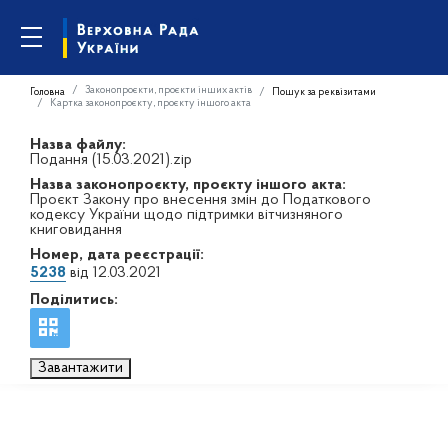
Законопроєкти, проєкти інших актів
Головна
Пошук за реквізитами
Картка законопроєкту, проєкту іншого акта
Назва файлу:
Подання (15.03.2021).zip
Назва законопроєкту, проєкту іншого акта:
Проєкт Закону про внесення змін до Податкового
кодексу України щодо підтримки вітчизняного
книговидання
Номер, дата реєстрації:
5238
від 12.03.2021
Поділитись:
Завантажити