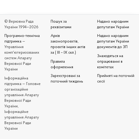
© Верховна Рада
Пошук за
Надано народним
України 1994—2026
реквізитами
депутатам України
Програмно-технічна
Архів
Надано народним
підтримка
—
законопроєктів,
депутатам України
Управління
проєктів інших актів
документів до ЗП
комп'ютеризованих
за ( III – IX скл.)
Знаходяться на
систем Апарату
Правила
опрацюванні в
Верховної Ради
оформлення
комітетах
України
Зареєстровані за
Прийняті на поточній
Iнформаційна
поточний тиждень
сесії
підтримка — Головне
організаційне
управління Апарату
Верховної Ради
України,
Інформаційне
управління Апарату
Верховної Ради
України