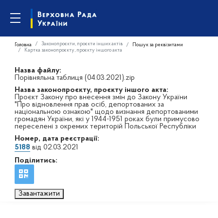
Законопроєкти, проєкти інших актів
Головна
Пошук за реквізитами
Картка законопроєкту, проєкту іншого акта
Назва файлу:
Порівняльна таблиця (04.03.2021).zip
Назва законопроєкту, проєкту іншого акта:
Проєкт Закону про внесення змін до Закону України
"Про відновлення прав осіб, депортованих за
національною ознакою" щодо визнання депортованими
громадян України, які у 1944-1951 роках були примусово
переселені з окремих територій Польської Республіки
Номер, дата реєстрації:
5188
від 02.03.2021
Поділитись:
Завантажити