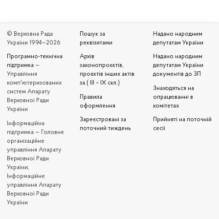
© Верховна Рада
Пошук за
Надано народним
України 1994—2026
реквізитами
депутатам України
Програмно-технічна
Архів
Надано народним
підтримка
—
законопроєктів,
депутатам України
Управління
проєктів інших актів
документів до ЗП
комп'ютеризованих
за ( III – IX скл.)
Знаходяться на
систем Апарату
Правила
опрацюванні в
Верховної Ради
оформлення
комітетах
України
Зареєстровані за
Прийняті на поточній
Iнформаційна
поточний тиждень
сесії
підтримка — Головне
організаційне
управління Апарату
Верховної Ради
України,
Інформаційне
управління Апарату
Верховної Ради
України