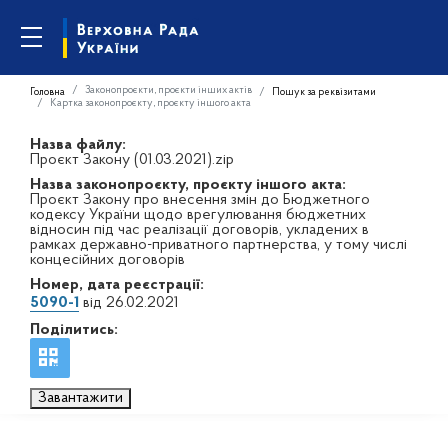
Законопроєкти, проєкти інших актів
Головна
Пошук за реквізитами
Картка законопроєкту, проєкту іншого акта
Назва файлу:
Проєкт Закону (01.03.2021).zip
Назва законопроєкту, проєкту іншого акта:
Проєкт Закону про внесення змін до Бюджетного
кодексу України щодо врегулювання бюджетних
відносин під час реалізації договорів, укладених в
рамках державно-приватного партнерства, у тому числі
концесійних договорів
Номер, дата реєстрації:
5090-1
від 26.02.2021
Поділитись:
Завантажити