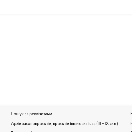
Пошук за реквізитами
Архів законопроєктів, проєктів інших актів за ( III – IX скл.)