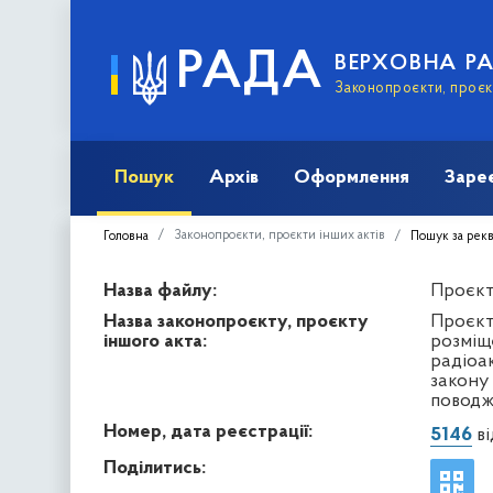
РАДА
ВЕРХОВНА Р
Законопроєкти, проєкт
Пошук
Архів
Оформлення
Заре
Законопроєкти, проєкти інших актів
Головна
Пошук за рек
Назва файлу:
Проєкт 
Назва законопроєкту, проєкту
Проєкт
іншого акта:
розміщ
радіоа
закону
поводж
Номер, дата реєстрації:
5146
ві
Поділитись: