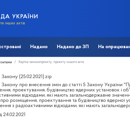
АДА УКРАЇНИ
и інших актів
єстровані
Надано
Надано до ЗП
На опрацюван
Картка законопроєкту, проєкту іншого акта
візитами
Закону (25.02.2021).zip
 Закону про внесення змін до статті 5 Закону України "
ення, проектування, будівництво ядерних установок і об'
ктивними відходами, які мають загальнодержавне значення
 про розміщення, проектування та будівництво ядерної у
ення з радіоактивними відходами, які мають загальноде
д 24.02.2021