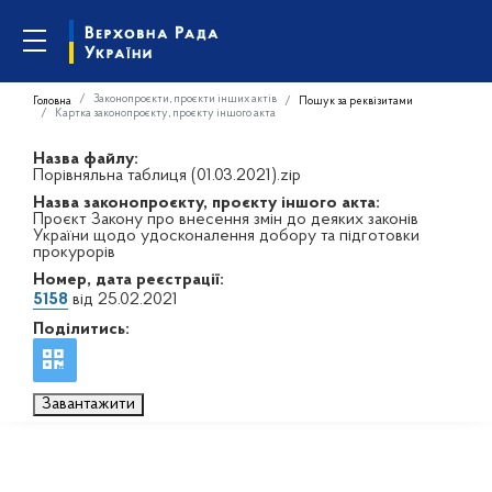
Законопроєкти, проєкти інших актів
Головна
Пошук за реквізитами
Картка законопроєкту, проєкту іншого акта
Назва файлу:
Порівняльна таблиця (01.03.2021).zip
Назва законопроєкту, проєкту іншого акта:
Проєкт Закону про внесення змін до деяких законів
України щодо удосконалення добору та підготовки
прокурорів
Номер, дата реєстрації:
5158
від 25.02.2021
Поділитись:
Завантажити