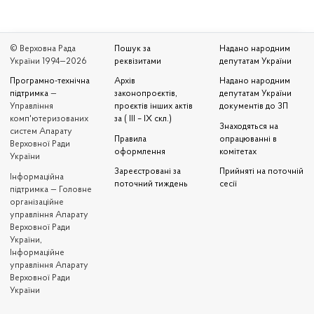
© Верховна Рада
Пошук за
Надано народним
України 1994—2026
реквізитами
депутатам України
Програмно-технічна
Архів
Надано народним
підтримка
—
законопроєктів,
депутатам України
Управління
проєктів інших актів
документів до ЗП
комп'ютеризованих
за ( III – IX скл.)
Знаходяться на
систем Апарату
Правила
опрацюванні в
Верховної Ради
оформлення
комітетах
України
Зареєстровані за
Прийняті на поточній
Iнформаційна
поточний тиждень
сесії
підтримка — Головне
організаційне
управління Апарату
Верховної Ради
України,
Інформаційне
управління Апарату
Верховної Ради
України