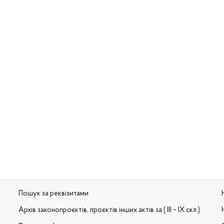
Пошук за реквізитами
Архів законопроєктів, проєктів інших актів за ( III – IX скл.)