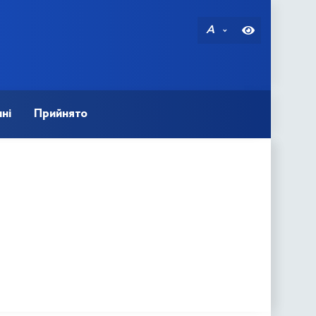
A
ні
Прийнято