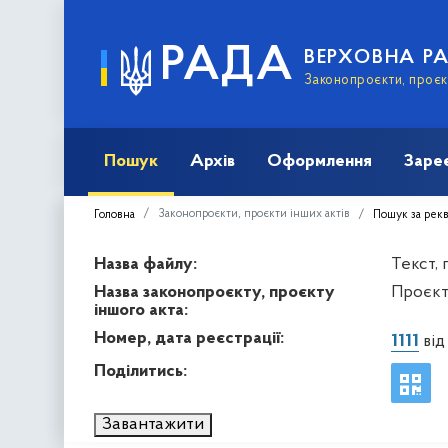
РАДА
ВЕРХОВНА Р
Законопроєкти, проєкт
Пошук
Архів
Оформлення
Заре
Законопроєкти, проєкти інших актів
Головна
Пошук за рек
Назва файлу:
Текст,
Назва законопроєкту, проєкту
Проєкт
іншого акта:
Номер, дата реєстрації:
1111
від
Поділитись:
Завантажити