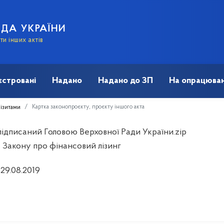
АДА УКРАЇНИ
и інших актів
єстровані
Надано
Надано до ЗП
На опрацюван
Картка законопроєкту, проєкту іншого акта
візитами
 підписаний Головою Верховної Ради України.zip
 Закону про фінансовий лізинг
 29.08.2019