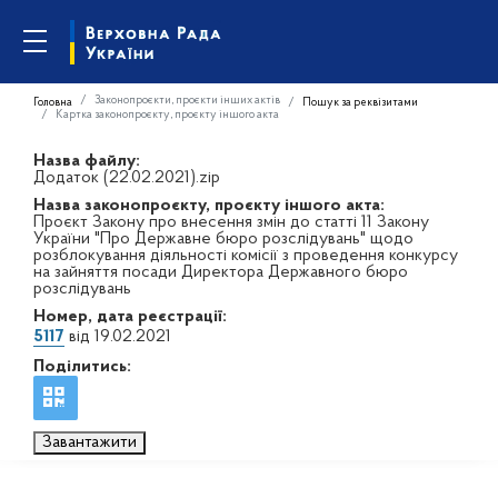
Законопроєкти, проєкти інших актів
Головна
Пошук за реквізитами
Картка законопроєкту, проєкту іншого акта
Назва файлу:
Додаток (22.02.2021).zip
Назва законопроєкту, проєкту іншого акта:
Проєкт Закону про внесення змін до статті 11 Закону
України "Про Державне бюро розслідувань" щодо
розблокування діяльності комісії з проведення конкурсу
на зайняття посади Директора Державного бюро
розслідувань
Номер, дата реєстрації:
5117
від 19.02.2021
Поділитись:
Завантажити