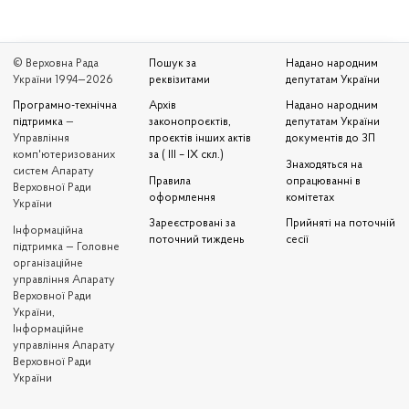
© Верховна Рада
Пошук за
Надано народним
України 1994—2026
реквізитами
депутатам України
Програмно-технічна
Архів
Надано народним
підтримка
—
законопроєктів,
депутатам України
Управління
проєктів інших актів
документів до ЗП
комп'ютеризованих
за ( III – IX скл.)
Знаходяться на
систем Апарату
Правила
опрацюванні в
Верховної Ради
оформлення
комітетах
України
Зареєстровані за
Прийняті на поточній
Iнформаційна
поточний тиждень
сесії
підтримка — Головне
організаційне
управління Апарату
Верховної Ради
України,
Інформаційне
управління Апарату
Верховної Ради
України