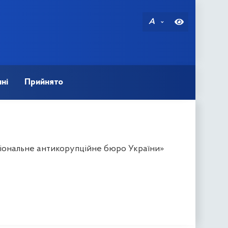
A
ні
Прийнято
ціональне антикорупційне бюро України»