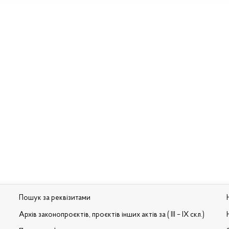
Пошук за реквізитами
Архів законопроєктів, проєктів інших актів за ( III – IX скл.)