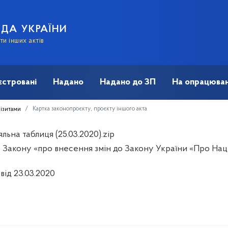
АДА УКРАЇНИ
и інших актів
єстровані
Надано
Надано до ЗП
На опрацюван
Картка законопроєкту, проєкту іншого акта
візитами
льна таблиця (25.03.2020).zip
 Закону «про внесення змін до Закону України «Про На
від 23.03.2020