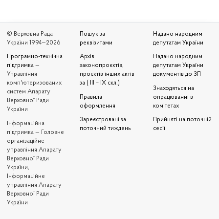
© Верховна Рада
Пошук за
Надано народним
України 1994—2026
реквізитами
депутатам України
Програмно-технічна
Архів
Надано народним
підтримка
—
законопроєктів,
депутатам України
Управління
проєктів інших актів
документів до ЗП
комп'ютеризованих
за ( III – IX скл.)
Знаходяться на
систем Апарату
Правила
опрацюванні в
Верховної Ради
оформлення
комітетах
України
Зареєстровані за
Прийняті на поточній
Iнформаційна
поточний тиждень
сесії
підтримка — Головне
організаційне
управління Апарату
Верховної Ради
України,
Інформаційне
управління Апарату
Верховної Ради
України