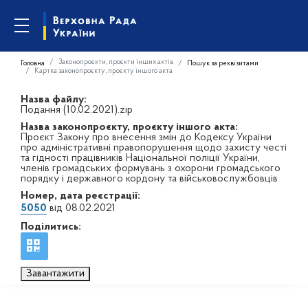
Законопроєкти, проєкти інших актів
Головна
Пошук за реквізитами
Картка законопроєкту, проєкту іншого акта
Назва файлу:
Подання (10.02.2021).zip
Назва законопроєкту, проєкту іншого акта:
Проєкт Закону про внесення змін до Кодексу України
про адміністративні правопорушення щодо захисту честі
та гідності працівників Національної поліції України,
членів громадських формувань з охорони громадського
порядку і державного кордону та військовослужбовців
Номер, дата реєстрації:
5050
від 08.02.2021
Поділитись:
Завантажити