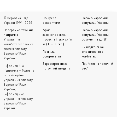
© Верховна Рада
Пошук за
Надано народним
України 1994—2026
реквізитами
депутатам України
Програмно-технічна
Архів
Надано народним
підтримка
—
законопроєктів,
депутатам України
Управління
проєктів інших актів
документів до ЗП
комп'ютеризованих
за ( III – IX скл.)
Знаходяться на
систем Апарату
Правила
опрацюванні в
Верховної Ради
оформлення
комітетах
України
Зареєстровані за
Прийняті на поточній
Iнформаційна
поточний тиждень
сесії
підтримка — Головне
організаційне
управління Апарату
Верховної Ради
України,
Інформаційне
управління Апарату
Верховної Ради
України