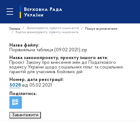
Законопроєкти, проєкти інших актів
Головна
Пошук за реквізитами
Картка законопроєкту, проєкту іншого акта
Назва файлу:
Порівняльна таблиця (09.02.2021).zip
Назва законопроєкту, проєкту іншого акта:
Проєкт Закону про внесення змін до Податкового
кодексу України щодо соціальних пільг та соціальних
гарантій для учасників бойових дій
Номер, дата реєстрації:
5028
від 05.02.2021
Поділитись:
Завантажити