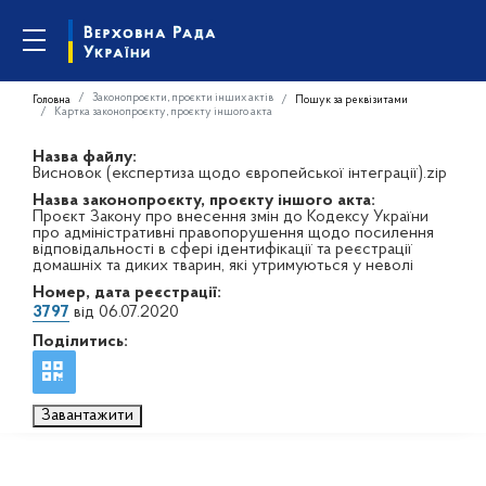
Законопроєкти, проєкти інших актів
Головна
Пошук за реквізитами
Картка законопроєкту, проєкту іншого акта
Назва файлу:
Висновок (експертиза щодо європейської інтеграції).zip
Назва законопроєкту, проєкту іншого акта:
Проєкт Закону про внесення змін до Кодексу України
про адміністративні правопорушення щодо посилення
відповідальності в сфері ідентифікації та реєстрації
домашніх та диких тварин, які утримуються у неволі
Номер, дата реєстрації:
3797
від 06.07.2020
Поділитись:
Завантажити