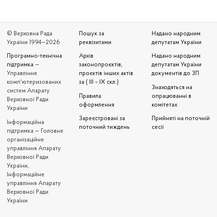
© Верховна Рада
Пошук за
Надано народним
України 1994—2026
реквізитами
депутатам України
Програмно-технічна
Архів
Надано народним
підтримка
—
законопроєктів,
депутатам України
Управління
проєктів інших актів
документів до ЗП
комп'ютеризованих
за ( III – IX скл.)
Знаходяться на
систем Апарату
Правила
опрацюванні в
Верховної Ради
оформлення
комітетах
України
Зареєстровані за
Прийняті на поточній
Iнформаційна
поточний тиждень
сесії
підтримка — Головне
організаційне
управління Апарату
Верховної Ради
України,
Інформаційне
управління Апарату
Верховної Ради
України