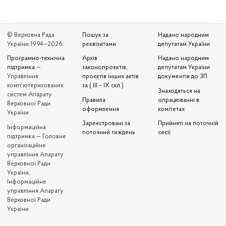
© Верховна Рада
Пошук за
Надано народним
України 1994—2026
реквізитами
депутатам України
Програмно-технічна
Архів
Надано народним
підтримка
—
законопроєктів,
депутатам України
Управління
проєктів інших актів
документів до ЗП
комп'ютеризованих
за ( III – IX скл.)
Знаходяться на
систем Апарату
Правила
опрацюванні в
Верховної Ради
оформлення
комітетах
України
Зареєстровані за
Прийняті на поточній
Iнформаційна
поточний тиждень
сесії
підтримка — Головне
організаційне
управління Апарату
Верховної Ради
України,
Інформаційне
управління Апарату
Верховної Ради
України