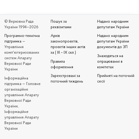
© Верховна Рада
Пошук за
Надано народним
України 1994—2026
реквізитами
депутатам України
Програмно-технічна
Архів
Надано народним
підтримка
—
законопроєктів,
депутатам України
Управління
проєктів інших актів
документів до ЗП
комп'ютеризованих
за ( III – IX скл.)
Знаходяться на
систем Апарату
Правила
опрацюванні в
Верховної Ради
оформлення
комітетах
України
Зареєстровані за
Прийняті на поточній
Iнформаційна
поточний тиждень
сесії
підтримка — Головне
організаційне
управління Апарату
Верховної Ради
України,
Інформаційне
управління Апарату
Верховної Ради
України