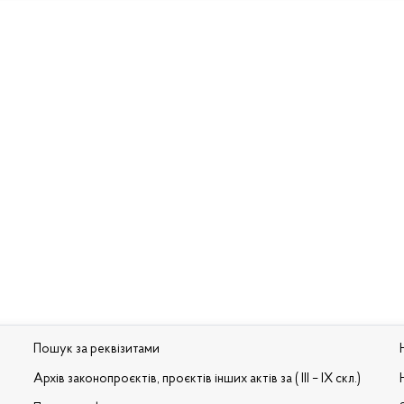
Пошук за реквізитами
Архів законопроєктів, проєктів інших актів за ( III – IX скл.)