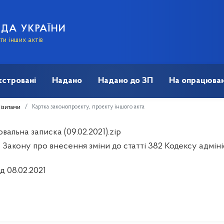
АДА УКРАЇНИ
и інших актів
єстровані
Надано
Надано до ЗП
На опрацюван
Картка законопроєкту, проєкту іншого акта
візитами
альна записка (09.02.2021).zip
 Закону про внесення зміни до статті 382 Кодексу адмін
д 08.02.2021