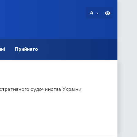
A
ні
Прийнято
істративного судочинства України