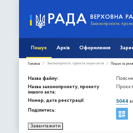
РАДА
ВЕРХОВНА Р
Законопроєкти, проєкт
Пошук
Архів
Оформлення
Заре
Законопроєкти, проєкти інших актів
Головна
Пошук за рек
Назва файлу:
Пояснюв
Назва законопроєкту, проєкту
Проєкт
іншого акта:
Номер, дата реєстрації:
5044
ві
Поділитись:
Завантажити