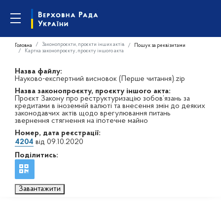
Законопроєкти, проєкти інших актів
Головна
Пошук за реквізитами
Картка законопроєкту, проєкту іншого акта
Назва файлу:
Науково-експертний висновок (Перше читання).zip
Назва законопроєкту, проєкту іншого акта:
Проєкт Закону про реструктуризацію зобов’язань за
кредитами в іноземній валюті та внесення змін до деяких
законодавчих актів щодо врегулювання питань
звернення стягнення на іпотечне майно
Номер, дата реєстрації:
4204
від 09.10.2020
Поділитись:
Завантажити