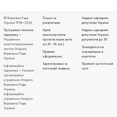
© Верховна Рада
Пошук за
Надано народним
України 1994—2026
реквізитами
депутатам України
Програмно-технічна
Архів
Надано народним
підтримка
—
законопроєктів,
депутатам України
Управління
проєктів інших актів
документів до ЗП
комп'ютеризованих
за ( III – IX скл.)
Знаходяться на
систем Апарату
Правила
опрацюванні в
Верховної Ради
оформлення
комітетах
України
Зареєстровані за
Прийняті на поточній
Iнформаційна
поточний тиждень
сесії
підтримка — Головне
організаційне
управління Апарату
Верховної Ради
України,
Інформаційне
управління Апарату
Верховної Ради
України