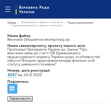
Законопроєкти, проєкти інших актів
Головна
Пошук за реквізитами
Картка законопроєкту, проєкту іншого акта
Назва файлу:
Висновок (бюджетна експертиза).zip
Назва законопроєкту, проєкту іншого акта:
Пропозиції Президента України до Закону "Про
внесення зміни до статті 128 Кримінального
процесуального кодексу України щодо особливостей
набуття Фондом гарантування вкладів фізичних осіб
статусу цивільного позивача"
Номер, дата реєстрації:
4547
від 24.12.2020
Поділитись:
Завантажити