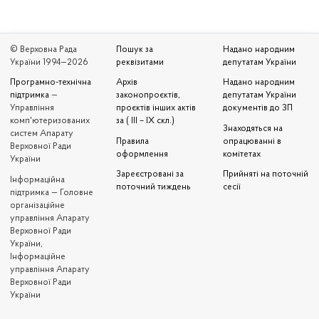
© Верховна Рада
Пошук за
Надано народним
України 1994—2026
реквізитами
депутатам України
Програмно-технічна
Архів
Надано народним
підтримка
—
законопроєктів,
депутатам України
Управління
проєктів інших актів
документів до ЗП
комп'ютеризованих
за ( III – IX скл.)
Знаходяться на
систем Апарату
Правила
опрацюванні в
Верховної Ради
оформлення
комітетах
України
Зареєстровані за
Прийняті на поточній
Iнформаційна
поточний тиждень
сесії
підтримка — Головне
організаційне
управління Апарату
Верховної Ради
України,
Інформаційне
управління Апарату
Верховної Ради
України