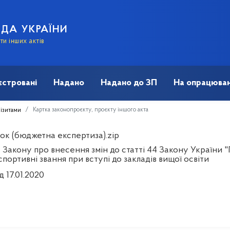
АДА УКРАЇНИ
и інших актів
єстровані
Надано
Надано до ЗП
На опрацюван
Картка законопроєкту, проєкту іншого акта
візитами
ок (бюджетна експертиза).zip
Закону про внесення змін до статті 44 Закону України "
портивні звання при вступі до закладів вищої освіти
д 17.01.2020