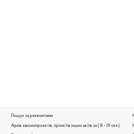
Пошук за реквізитами
Архів законопроєктів, проєктів інших актів за ( III – IX скл.)