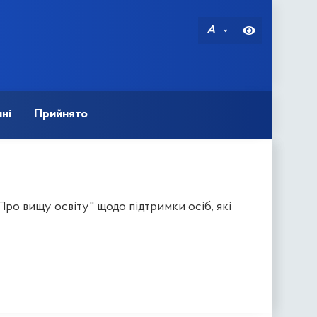
A
ні
Прийнято
Про вищу освіту" щодо підтримки осіб, які