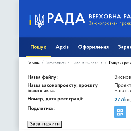
РАДА
ВЕРХОВНА Р
Законопроєкти, проєкт
Пошук
Архів
Оформлення
Заре
Законопроєкти, проєкти інших актів
Головна
Пошук за рек
Назва файлу:
Виснов
Назва законопроєкту, проєкту
Проєкт 
іншого акта:
мають с
Номер, дата реєстрації:
2776
ві
Поділитись:
Завантажити