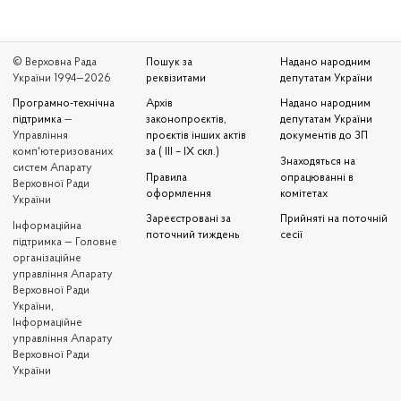
© Верховна Рада
Пошук за
Надано народним
України 1994—2026
реквізитами
депутатам України
Програмно-технічна
Архів
Надано народним
підтримка
—
законопроєктів,
депутатам України
Управління
проєктів інших актів
документів до ЗП
комп'ютеризованих
за ( III – IX скл.)
Знаходяться на
систем Апарату
Правила
опрацюванні в
Верховної Ради
оформлення
комітетах
України
Зареєстровані за
Прийняті на поточній
Iнформаційна
поточний тиждень
сесії
підтримка — Головне
організаційне
управління Апарату
Верховної Ради
України,
Інформаційне
управління Апарату
Верховної Ради
України