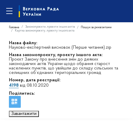
Законопроєкти, проєкти інших актів
Головна
Пошук за реквізитами
Картка законопроєкту, проєкту іншого акта
Назва файлу:
Науково-експертний висновок (Перше читання).zip
Назва законопроєкту, проєкту іншого акта:
Проєкт Закону про внесення змін до деяких
законодавчих актів України щодо обрання старост
населених пунктів, що увійшли до складу сільських та
селищних об’єднаних територіальних громад
Номер, дата реєстрації:
4198
від 08.10.2020
Поділитись:
Завантажити