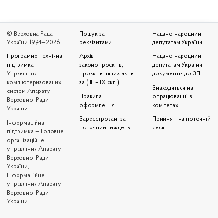
© Верховна Рада
Пошук за
Надано народним
України 1994—2026
реквізитами
депутатам України
Програмно-технічна
Архів
Надано народним
підтримка
—
законопроєктів,
депутатам України
Управління
проєктів інших актів
документів до ЗП
комп'ютеризованих
за ( III – IX скл.)
Знаходяться на
систем Апарату
Правила
опрацюванні в
Верховної Ради
оформлення
комітетах
України
Зареєстровані за
Прийняті на поточній
Iнформаційна
поточний тиждень
сесії
підтримка — Головне
організаційне
управління Апарату
Верховної Ради
України,
Інформаційне
управління Апарату
Верховної Ради
України