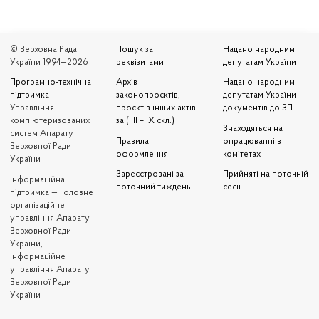
© Верховна Рада
Пошук за
Надано народним
України 1994—2026
реквізитами
депутатам України
Програмно-технічна
Архів
Надано народним
підтримка
—
законопроєктів,
депутатам України
Управління
проєктів інших актів
документів до ЗП
комп'ютеризованих
за ( III – IX скл.)
Знаходяться на
систем Апарату
Правила
опрацюванні в
Верховної Ради
оформлення
комітетах
України
Зареєстровані за
Прийняті на поточній
Iнформаційна
поточний тиждень
сесії
підтримка — Головне
організаційне
управління Апарату
Верховної Ради
України,
Інформаційне
управління Апарату
Верховної Ради
України