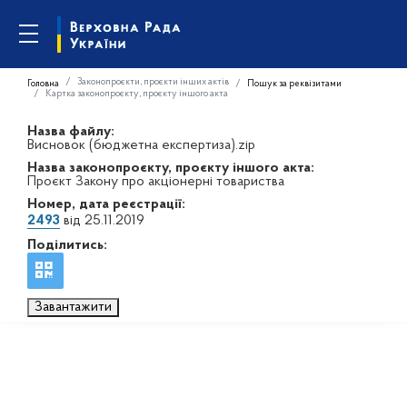
Законопроєкти, проєкти інших актів
Головна
Пошук за реквізитами
Картка законопроєкту, проєкту іншого акта
Назва файлу:
Висновок (бюджетна експертиза).zip
Назва законопроєкту, проєкту іншого акта:
Проєкт Закону про акціонерні товариства
Номер, дата реєстрації:
2493
від 25.11.2019
Поділитись:
Завантажити