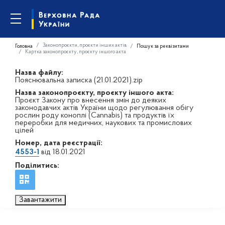
Законопроєкти, проєкти інших актів
Головна
Пошук за реквізитами
Картка законопроєкту, проєкту іншого акта
Назва файлу:
Пояснювальна записка (21.01.2021).zip
Назва законопроєкту, проєкту іншого акта:
Проєкт Закону про внесення змін до деяких
законодавчих актів України щодо регулювання обігу
рослин роду коноплі (Cannabis) та продуктів їх
переробки для медичних, наукових та промислових
цілей
Номер, дата реєстрації:
4553-1
від 18.01.2021
Поділитись:
Завантажити