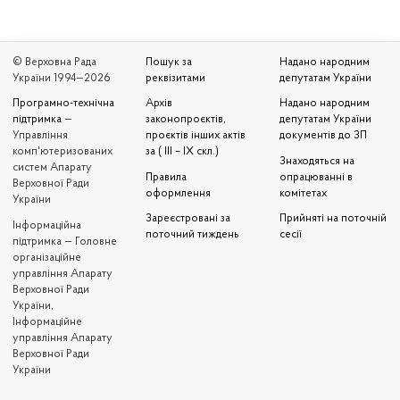
© Верховна Рада
Пошук за
Надано народним
України 1994—2026
реквізитами
депутатам України
Програмно-технічна
Архів
Надано народним
підтримка
—
законопроєктів,
депутатам України
Управління
проєктів інших актів
документів до ЗП
комп'ютеризованих
за ( III – IX скл.)
Знаходяться на
систем Апарату
Правила
опрацюванні в
Верховної Ради
оформлення
комітетах
України
Зареєстровані за
Прийняті на поточній
Iнформаційна
поточний тиждень
сесії
підтримка — Головне
організаційне
управління Апарату
Верховної Ради
України,
Інформаційне
управління Апарату
Верховної Ради
України