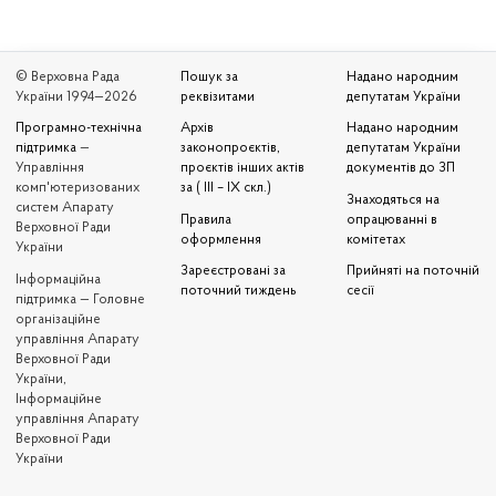
© Верховна Рада
Пошук за
Надано народним
України 1994—2026
реквізитами
депутатам України
Програмно-технічна
Архів
Надано народним
підтримка
—
законопроєктів,
депутатам України
Управління
проєктів інших актів
документів до ЗП
комп'ютеризованих
за ( III – IX скл.)
Знаходяться на
систем Апарату
Правила
опрацюванні в
Верховної Ради
оформлення
комітетах
України
Зареєстровані за
Прийняті на поточній
Iнформаційна
поточний тиждень
сесії
підтримка — Головне
організаційне
управління Апарату
Верховної Ради
України,
Інформаційне
управління Апарату
Верховної Ради
України