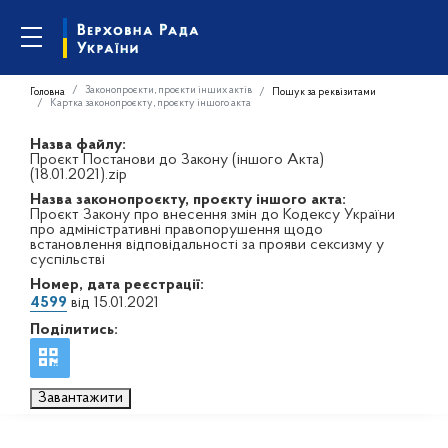
Законопроєкти, проєкти інших актів
Головна
Пошук за реквізитами
Картка законопроєкту, проєкту іншого акта
Назва файлу:
Проєкт Постанови до Закону (іншого Акта)
(18.01.2021).zip
Назва законопроєкту, проєкту іншого акта:
Проєкт Закону про внесення змін до Кодексу України
про адміністративні правопорушення щодо
встановлення відповідальності за прояви сексизму у
суспільстві
Номер, дата реєстрації:
4599
від 15.01.2021
Поділитись:
Завантажити