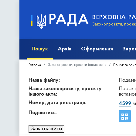
РАДА
ВЕРХОВНА Р
Законопроєкти, проєкт
Пошук
Архів
Оформлення
Заре
Законопроєкти, проєкти інших актів
Головна
Пошук за рек
Назва файлу:
Подання
Назва законопроєкту, проєкту
Проєкт
іншого акта:
встанов
Номер, дата реєстрації:
4599
ві
Поділитись:
Завантажити