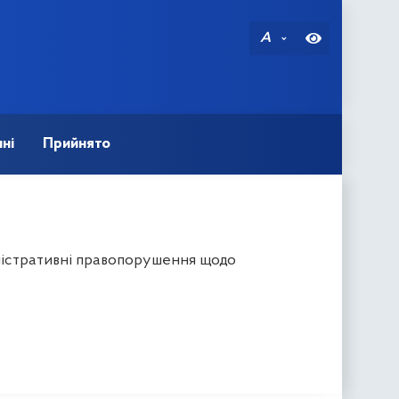
A
ні
Прийнято
ністративні правопорушення щодо