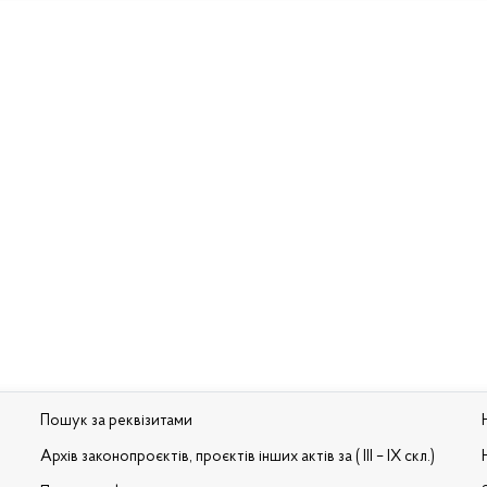
Пошук за реквізитами
Архів законопроєктів, проєктів інших актів за ( III – IX скл.)