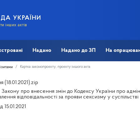
АДА УКРАЇНИ
и інших актів
єстровані
Надано
Надано до ЗП
На опрацюван
Картка законопроєкту, проєкту іншого акта
візитами
 (18.01.2021).zip
 Закону про внесення змін до Кодексу України про адмі
лення відповідальності за прояви сексизму у суспільстві
д 15.01.2021