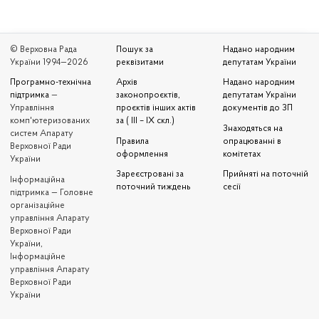
© Верховна Рада
Пошук за
Надано народним
України 1994—2026
реквізитами
депутатам України
Програмно-технічна
Архів
Надано народним
підтримка
—
законопроєктів,
депутатам України
Управління
проєктів інших актів
документів до ЗП
комп'ютеризованих
за ( III – IX скл.)
Знаходяться на
систем Апарату
Правила
опрацюванні в
Верховної Ради
оформлення
комітетах
України
Зареєстровані за
Прийняті на поточній
Iнформаційна
поточний тиждень
сесії
підтримка — Головне
організаційне
управління Апарату
Верховної Ради
України,
Інформаційне
управління Апарату
Верховної Ради
України