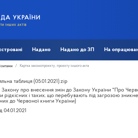
АДА УКРАЇНИ
и інших актів
єстровані
Надано
Надано до ЗП
На опрацюван
Картка законопроєкту, проєкту іншого акта
візитами
льна таблиця (05.01.2021).zip
 Закону про внесення змін до Закону України "Про Черв
 рідкісних і таких, що перебувають під загрозою зникнен
них до Червоної книги України)
д 04.01.2021