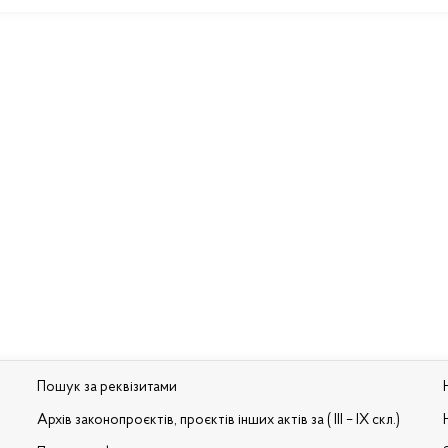
Пошук за реквізитами
Архів законопроєктів, проєктів інших актів за ( III – IX скл.)