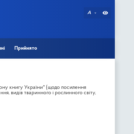
A
ні
Прийнято
ону книгу України" (щодо посилення
ня, видів тваринного і рослинного світу,