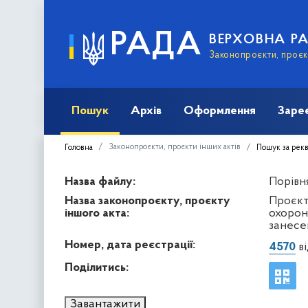
РАДА
ВЕРХОВНА Р
Законопроєкти, проєкт
Пошук
Архів
Оформлення
Заре
Законопроєкти, проєкти інших актів
Головна
Пошук за рек
Назва файлу:
Порівня
Назва законопроєкту, проєкту
Проєкт
іншого акта:
охорони
занесе
Номер, дата реєстрації:
4570
ві
Поділитись:
Завантажити