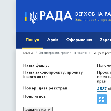
РАДА
ВЕРХОВНА Р
Законопроєкти, проєкт
Пошук
Архів
Оформлення
Заре
Законопроєкти, проєкти інших актів
Головна
Пошук за рек
Назва файлу:
Пояснюв
Назва законопроєкту, проєкту
Проєкт
іншого акта:
ефекти
прав
Номер, дата реєстрації:
4537
ві
Поділитись:
Завантажити