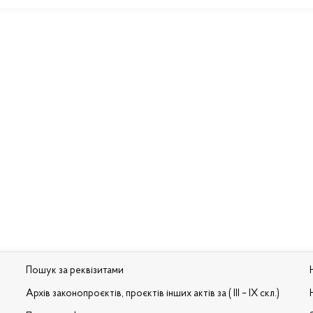
Пошук за реквізитами
Архів законопроєктів, проєктів інших актів за ( III – IX скл.)