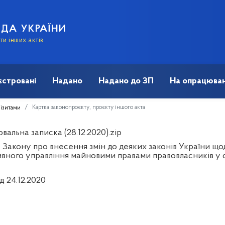
АДА УКРАЇНИ
и інших актів
єстровані
Надано
Надано до ЗП
На опрацюван
Картка законопроєкту, проєкту іншого акта
візитами
альна записка (28.12.2020).zip
 Закону про внесення змін до деяких законів України що
вного управління майновими правами правовласників у сф
д 24.12.2020