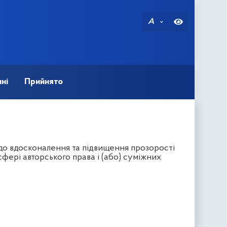
A
ні
Прийнято
до вдосконалення та підвищення прозорості
ері авторського права і (або) суміжних