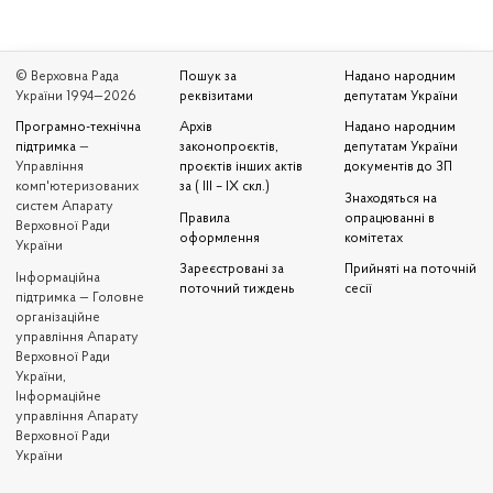
© Верховна Рада
Пошук за
Надано народним
України 1994—2026
реквізитами
депутатам України
Програмно-технічна
Архів
Надано народним
підтримка
—
законопроєктів,
депутатам України
Управління
проєктів інших актів
документів до ЗП
комп'ютеризованих
за ( III – IX скл.)
Знаходяться на
систем Апарату
Правила
опрацюванні в
Верховної Ради
оформлення
комітетах
України
Зареєстровані за
Прийняті на поточній
Iнформаційна
поточний тиждень
сесії
підтримка — Головне
організаційне
управління Апарату
Верховної Ради
України,
Інформаційне
управління Апарату
Верховної Ради
України