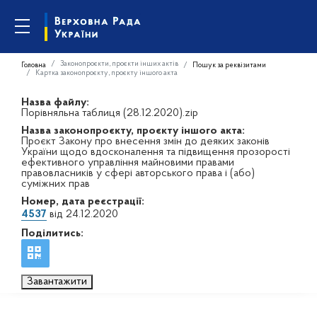
Законопроєкти, проєкти інших актів
Головна
Пошук за реквізитами
Картка законопроєкту, проєкту іншого акта
Назва файлу:
Порівняльна таблиця (28.12.2020).zip
Назва законопроєкту, проєкту іншого акта:
Проєкт Закону про внесення змін до деяких законів
України щодо вдосконалення та підвищення прозорості
ефективного управління майновими правами
правовласників у сфері авторського права і (або)
суміжних прав
Номер, дата реєстрації:
4537
від 24.12.2020
Поділитись:
Завантажити