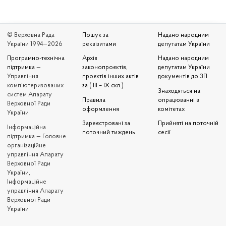
© Верховна Рада
Пошук за
Надано народним
України 1994—2026
реквізитами
депутатам України
Програмно-технічна
Архів
Надано народним
підтримка
—
законопроєктів,
депутатам України
Управління
проєктів інших актів
документів до ЗП
комп'ютеризованих
за ( III – IX скл.)
Знаходяться на
систем Апарату
Правила
опрацюванні в
Верховної Ради
оформлення
комітетах
України
Зареєстровані за
Прийняті на поточній
Iнформаційна
поточний тиждень
сесії
підтримка — Головне
організаційне
управління Апарату
Верховної Ради
України,
Інформаційне
управління Апарату
Верховної Ради
України