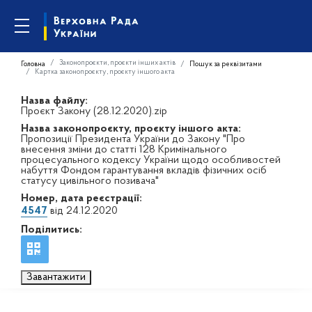
Законопроєкти, проєкти інших актів
Головна
Пошук за реквізитами
Картка законопроєкту, проєкту іншого акта
Назва файлу:
Проєкт Закону (28.12.2020).zip
Назва законопроєкту, проєкту іншого акта:
Пропозиції Президента України до Закону "Про
внесення зміни до статті 128 Кримінального
процесуального кодексу України щодо особливостей
набуття Фондом гарантування вкладів фізичних осіб
статусу цивільного позивача"
Номер, дата реєстрації:
4547
від 24.12.2020
Поділитись:
Завантажити