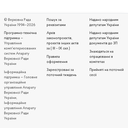
© Верховна Рада
Пошук за
Надано народним
України 1994—2026
реквізитами
депутатам України
Програмно-технічна
Архів
Надано народним
підтримка
—
законопроєктів,
депутатам України
Управління
проєктів інших актів
документів до ЗП
комп'ютеризованих
за ( III – IX скл.)
Знаходяться на
систем Апарату
Правила
опрацюванні в
Верховної Ради
оформлення
комітетах
України
Зареєстровані за
Прийняті на поточній
Iнформаційна
поточний тиждень
сесії
підтримка — Головне
організаційне
управління Апарату
Верховної Ради
України,
Інформаційне
управління Апарату
Верховної Ради
України