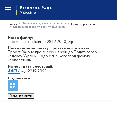
Законопроєкти, проєкти інших актів
Головна
Пошук за реквізитами
Картка законопроєкту, проєкту іншого акта
Назва файлу:
Порівняльна таблиця (28.12.2020).zip
Назва законопроєкту, проєкту іншого акта:
Проєкт Закону про внесення змін до Податкового
кодексу України щодо сільськогосподарських
кооперативів
Номер, дата реєстрації:
4457-1
від 22.12.2020
Поділитись:
Завантажити