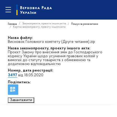
Законопроєкти, проєкти інших актів
Головна
Пошук за реквізитами
Картка законопроєкту, проєкту іншого акта
Назва файлу:
Висновок Головного комітету (Друге читання).zip
Назва законопроєкту, проєкту іншого акта:
Проєкт Закону про внесення змін до Господарського
кодексу України щодо усунення правових колізій у
вимогах до статуту товариств з обмеженою та
додатковою відповідальністю
Номер, дата реєстрації:
3497
від 18.05.2020
Поділитись:
Завантажити