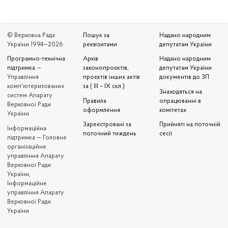
© Верховна Рада
Пошук за
Надано народним
України 1994—2026
реквізитами
депутатам України
Програмно-технічна
Архів
Надано народним
підтримка
—
законопроєктів,
депутатам України
Управління
проєктів інших актів
документів до ЗП
комп'ютеризованих
за ( III – IX скл.)
Знаходяться на
систем Апарату
Правила
опрацюванні в
Верховної Ради
оформлення
комітетах
України
Зареєстровані за
Прийняті на поточній
Iнформаційна
поточний тиждень
сесії
підтримка — Головне
організаційне
управління Апарату
Верховної Ради
України,
Інформаційне
управління Апарату
Верховної Ради
України