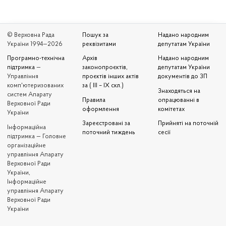
© Верховна Рада
Пошук за
Надано народним
України 1994—2026
реквізитами
депутатам України
Програмно-технічна
Архів
Надано народним
підтримка
—
законопроєктів,
депутатам України
Управління
проєктів інших актів
документів до ЗП
комп'ютеризованих
за ( III – IX скл.)
Знаходяться на
систем Апарату
Правила
опрацюванні в
Верховної Ради
оформлення
комітетах
України
Зареєстровані за
Прийняті на поточній
Iнформаційна
поточний тиждень
сесії
підтримка — Головне
організаційне
управління Апарату
Верховної Ради
України,
Інформаційне
управління Апарату
Верховної Ради
України