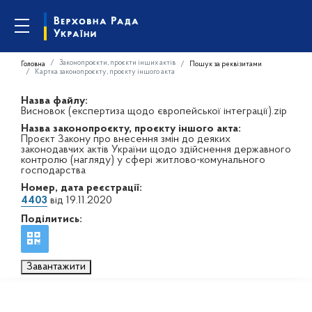
Законопроєкти, проєкти інших актів
Головна
Пошук за реквізитами
Картка законопроєкту, проєкту іншого акта
Назва файлу:
Висновок (експертиза щодо європейської інтеграції).zip
Назва законопроєкту, проєкту іншого акта:
Проєкт Закону про внесення змін до деяких
законодавчих актів України щодо здійснення державного
контролю (нагляду) у сфері житлово-комунального
господарства
Номер, дата реєстрації:
4403
від 19.11.2020
Поділитись:
Завантажити