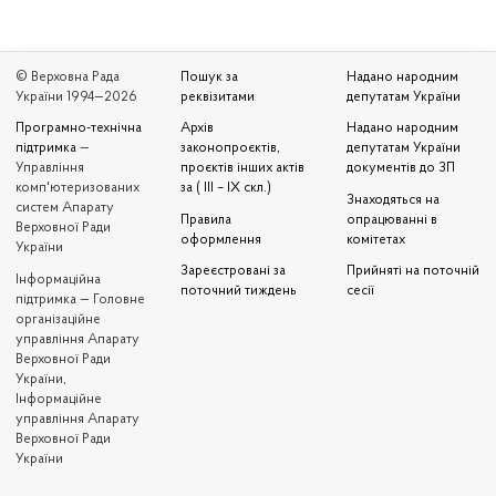
© Верховна Рада
Пошук за
Надано народним
України 1994—2026
реквізитами
депутатам України
Програмно-технічна
Архів
Надано народним
підтримка
—
законопроєктів,
депутатам України
Управління
проєктів інших актів
документів до ЗП
комп'ютеризованих
за ( III – IX скл.)
Знаходяться на
систем Апарату
Правила
опрацюванні в
Верховної Ради
оформлення
комітетах
України
Зареєстровані за
Прийняті на поточній
Iнформаційна
поточний тиждень
сесії
підтримка — Головне
організаційне
управління Апарату
Верховної Ради
України,
Інформаційне
управління Апарату
Верховної Ради
України