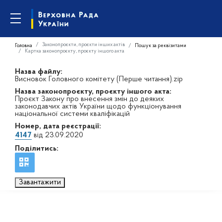
Законопроєкти, проєкти інших актів
Головна
Пошук за реквізитами
Картка законопроєкту, проєкту іншого акта
Назва файлу:
Висновок Головного комітету (Перше читання).zip
Назва законопроєкту, проєкту іншого акта:
Проєкт Закону про внесення змін до деяких
законодавчих актів України щодо функціонування
національної системи кваліфікацій
Номер, дата реєстрації:
4147
від 23.09.2020
Поділитись:
Завантажити