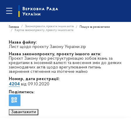
Законопроєкти, проєкти інших актів
Головна
Пошук за реквізитами
Картка законопроєкту, проєкту іншого акта
Назва файлу:
Лист щодо проєкту Закону України.zip
Назва законопроєкту, проєкту іншого акта:
Проєкт Закону про реструктуризацію зобов’язань за
кредитами в іноземній валюті та внесення змін до деяких
законодавчих актів щодо врегулювання питань
звернення стягнення на іпотечне майно
Номер, дата реєстрації:
4204
від 09.10.2020
Поділитись:
Завантажити