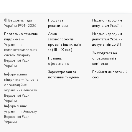
© Верховна Рада
Пошук за
Надано народним
України 1994—2026
реквізитами
депутатам України
Програмно-технічна
Архів
Надано народним
підтримка
—
законопроєктів,
депутатам України
Управління
проєктів інших актів
документів до ЗП
комп'ютеризованих
за ( III – IX скл.)
Знаходяться на
систем Апарату
Правила
опрацюванні в
Верховної Ради
оформлення
комітетах
України
Зареєстровані за
Прийняті на поточній
Iнформаційна
поточний тиждень
сесії
підтримка — Головне
організаційне
управління Апарату
Верховної Ради
України,
Інформаційне
управління Апарату
Верховної Ради
України