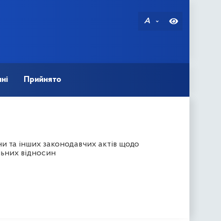
A
ні
Прийнято
и та інших законодавчих актів щодо
льних відносин