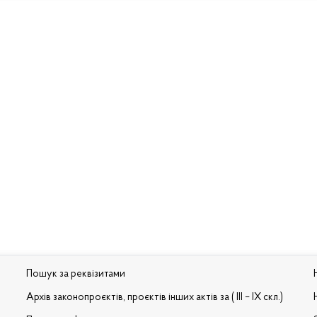
Пошук за реквізитами
Архів законопроєктів, проєктів інших актів за ( III – IX скл.)