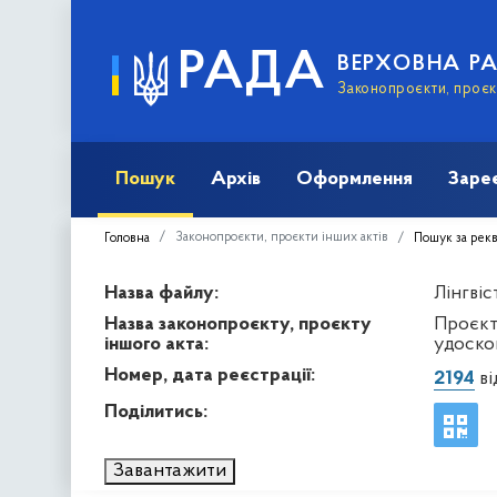
РАДА
ВЕРХОВНА Р
Законопроєкти, проєкт
Пошук
Архів
Оформлення
Заре
Законопроєкти, проєкти інших актів
Головна
Пошук за рек
Назва файлу:
Лінгвіс
Назва законопроєкту, проєкту
Проєкт
іншого акта:
удоско
Номер, дата реєстрації:
2194
ві
Поділитись:
Завантажити