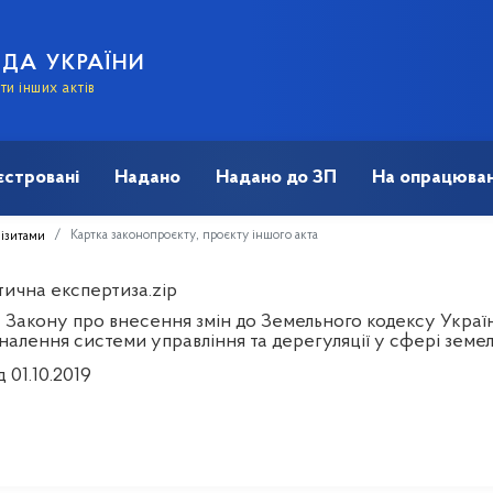
АДА УКРАЇНИ
и інших актів
єстровані
Надано
Надано до ЗП
На опрацюван
Картка законопроєкту, проєкту іншого акта
візитами
тична експертиза.zip
 Закону про внесення змін до Земельного кодексу Україн
налення системи управління та дерегуляції у сфері земе
д 01.10.2019