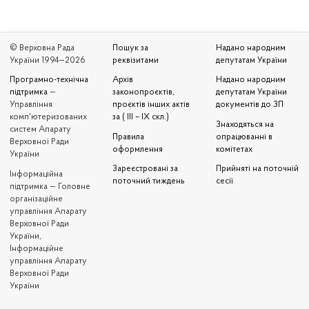
© Верховна Рада
Пошук за
Надано народним
України 1994—2026
реквізитами
депутатам України
Програмно-технічна
Архів
Надано народним
підтримка
—
законопроєктів,
депутатам України
Управління
проєктів інших актів
документів до ЗП
комп'ютеризованих
за ( III – IX скл.)
Знаходяться на
систем Апарату
Правила
опрацюванні в
Верховної Ради
оформлення
комітетах
України
Зареєстровані за
Прийняті на поточній
Iнформаційна
поточний тиждень
сесії
підтримка — Головне
організаційне
управління Апарату
Верховної Ради
України,
Інформаційне
управління Апарату
Верховної Ради
України