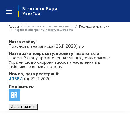
Законопроєкти, проєкти інших актів
Головна
Пошук за реквізитами
Картка законопроєкту, проєкту іншого акта
Назва файлу:
Пояснювальна записка (23.11.2020).zip
Назва законопроєкту, проєкту іншого акта:
Проєкт Закону про внесення змін до деяких законів
України щодо охорони здоров'я населення від
шкідливого впливу тютюну
Номер, дата реєстрації:
4358-1
від 23.11.2020
Поділитись:
Завантажити