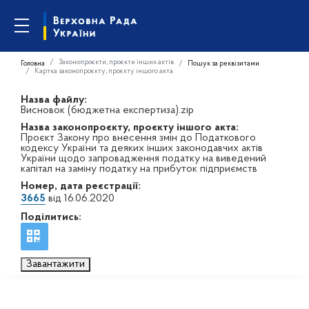
Законопроєкти, проєкти інших актів
Головна
Пошук за реквізитами
Картка законопроєкту, проєкту іншого акта
Назва файлу:
Висновок (бюджетна експертиза).zip
Назва законопроєкту, проєкту іншого акта:
Проєкт Закону про внесення змін до Податкового
кодексу України та деяких інших законодавчих актів
України щодо запровадження податку на виведений
капітал на заміну податку на прибуток підприємств
Номер, дата реєстрації:
3665
від 16.06.2020
Поділитись:
Завантажити