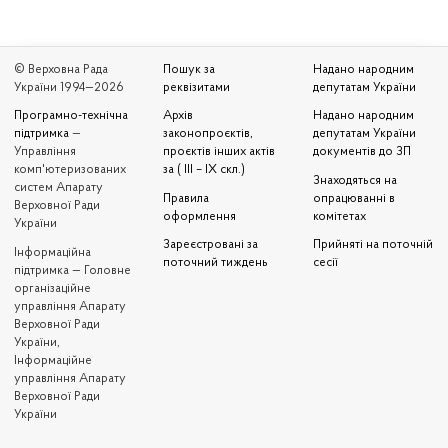
© Верховна Рада
Пошук за
Надано народним
України 1994—2026
реквізитами
депутатам України
Програмно-технічна
Архів
Надано народним
підтримка
—
законопроєктів,
депутатам України
Управління
проєктів інших актів
документів до ЗП
комп'ютеризованих
за ( III – IX скл.)
Знаходяться на
систем Апарату
Правила
опрацюванні в
Верховної Ради
оформлення
комітетах
України
Зареєстровані за
Прийняті на поточній
Iнформаційна
поточний тиждень
сесії
підтримка — Головне
організаційне
управління Апарату
Верховної Ради
України,
Інформаційне
управління Апарату
Верховної Ради
України