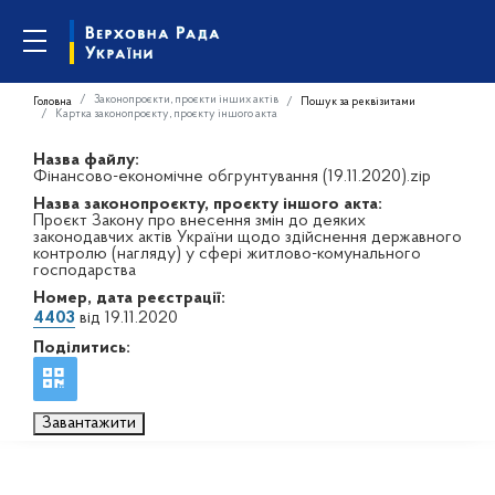
Законопроєкти, проєкти інших актів
Головна
Пошук за реквізитами
Картка законопроєкту, проєкту іншого акта
Назва файлу:
Фінансово-економічне обгрунтування (19.11.2020).zip
Назва законопроєкту, проєкту іншого акта:
Проєкт Закону про внесення змін до деяких
законодавчих актів України щодо здійснення державного
контролю (нагляду) у сфері житлово-комунального
господарства
Номер, дата реєстрації:
4403
від 19.11.2020
Поділитись:
Завантажити