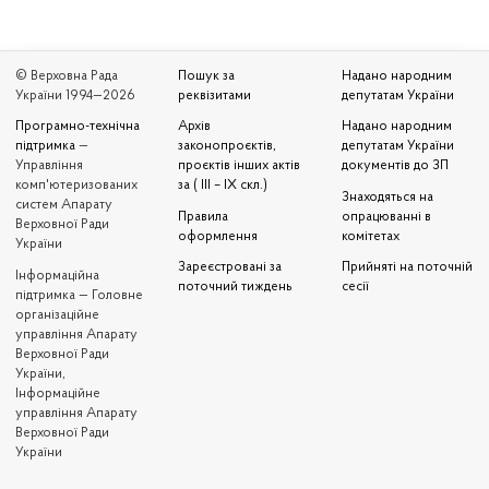
© Верховна Рада
Пошук за
Надано народним
України 1994—2026
реквізитами
депутатам України
Програмно-технічна
Архів
Надано народним
підтримка
—
законопроєктів,
депутатам України
Управління
проєктів інших актів
документів до ЗП
комп'ютеризованих
за ( III – IX скл.)
Знаходяться на
систем Апарату
Правила
опрацюванні в
Верховної Ради
оформлення
комітетах
України
Зареєстровані за
Прийняті на поточній
Iнформаційна
поточний тиждень
сесії
підтримка — Головне
організаційне
управління Апарату
Верховної Ради
України,
Інформаційне
управління Апарату
Верховної Ради
України