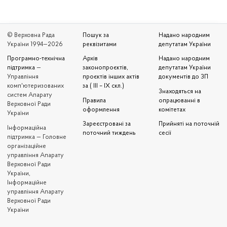
© Верховна Рада
Пошук за
Надано народним
України 1994—2026
реквізитами
депутатам України
Програмно-технічна
Архів
Надано народним
підтримка
—
законопроєктів,
депутатам України
Управління
проєктів інших актів
документів до ЗП
комп'ютеризованих
за ( III – IX скл.)
Знаходяться на
систем Апарату
Правила
опрацюванні в
Верховної Ради
оформлення
комітетах
України
Зареєстровані за
Прийняті на поточній
Iнформаційна
поточний тиждень
сесії
підтримка — Головне
організаційне
управління Апарату
Верховної Ради
України,
Інформаційне
управління Апарату
Верховної Ради
України