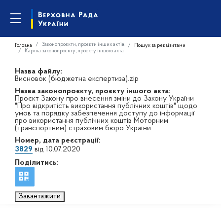
Законопроєкти, проєкти інших актів
Головна
Пошук за реквізитами
Картка законопроєкту, проєкту іншого акта
Назва файлу:
Висновок (бюджетна експертиза).zip
Назва законопроєкту, проєкту іншого акта:
Проєкт Закону про внесення зміни до Закону України
"Про відкритість використання публічних коштів" щодо
умов та порядку забезпечення доступу до інформації
про використання публічних коштів Моторним
(транспортним) страховим бюро України
Номер, дата реєстрації:
3829
від 10.07.2020
Поділитись:
Завантажити