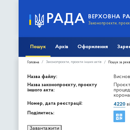
РАДА
ВЕРХОВНА Р
Законопроєкти, проєкт
Пошук
Архів
Оформлення
Заре
Законопроєкти, проєкти інших актів
Головна
Пошук за рек
Назва файлу:
Виснов
Назва законопроєкту, проєкту
Проєкт
іншого акта:
процед
корона
Номер, дата реєстрації:
4220
ві
Поділитись:
Завантажити