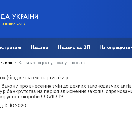
АДА УКРАЇНИ
и інших актів
єстровані
Надано
Надано до ЗП
На опрацюван
Картка законопроєкту, проєкту іншого акта
візитами
ок (бюджетна експертиза).zip
 Закону про внесення змін до деяких законодавчих акті
ур банкрутства на період здійснення заходів, спрямова
вірусної хвороби COVID-19
д 15.10.2020