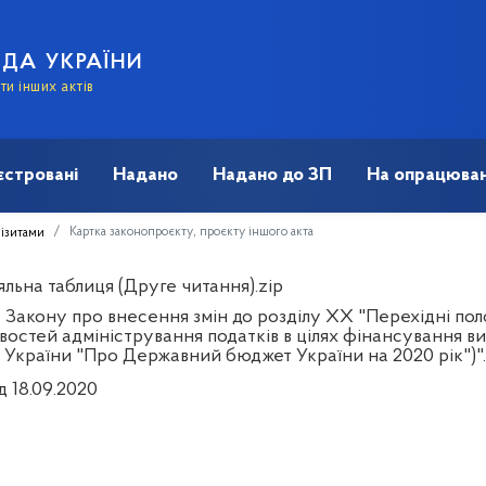
АДА УКРАЇНИ
и інших актів
єстровані
Надано
Надано до ЗП
На опрацюван
Картка законопроєкту, проєкту іншого акта
візитами
льна таблиця (Друге читання).zip
 Закону про внесення змін до розділу XX "Перехідні по
остей адміністрування податків в цілях фінансування вид
 України "Про Державний бюджет України на 2020 рік")".
д 18.09.2020