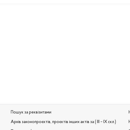
Пошук за реквізитами
Архів законопроєктів, проєктів інших актів за ( III – IX скл.)