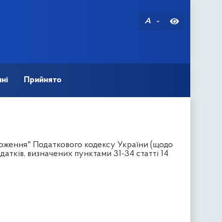
A
ні
Прийнято
ложення" Податкового кодексу України (щодо
атків, визначених пунктами 31-34 статті 14