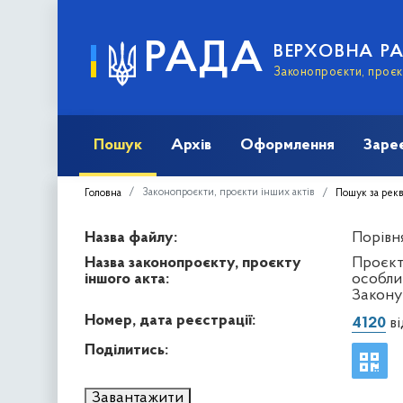
РАДА
ВЕРХОВНА Р
Законопроєкти, проєкт
Пошук
Архів
Оформлення
Заре
Законопроєкти, проєкти інших актів
Головна
Пошук за рек
Назва файлу:
Порівня
Назва законопроєкту, проєкту
Проєкт
іншого акта:
особлив
Закону
Номер, дата реєстрації:
4120
ві
Поділитись:
Завантажити