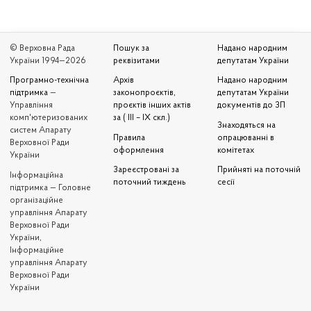
© Верховна Рада
Пошук за
Надано народним
України 1994—2026
реквізитами
депутатам України
Програмно-технічна
Архів
Надано народним
підтримка
—
законопроєктів,
депутатам України
Управління
проєктів інших актів
документів до ЗП
комп'ютеризованих
за ( III – IX скл.)
Знаходяться на
систем Апарату
Правила
опрацюванні в
Верховної Ради
оформлення
комітетах
України
Зареєстровані за
Прийняті на поточній
Iнформаційна
поточний тиждень
сесії
підтримка — Головне
організаційне
управління Апарату
Верховної Ради
України,
Інформаційне
управління Апарату
Верховної Ради
України