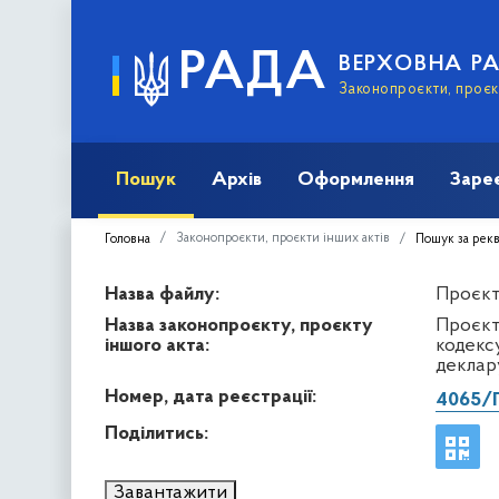
РАДА
ВЕРХОВНА Р
Законопроєкти, проєкт
Пошук
Архів
Оформлення
Заре
Законопроєкти, проєкти інших актів
Головна
Пошук за рек
Назва файлу:
Проєкт 
Назва законопроєкту, проєкту
Проєкт
іншого акта:
кодекс
деклар
Номер, дата реєстрації:
4065/
Поділитись:
Завантажити