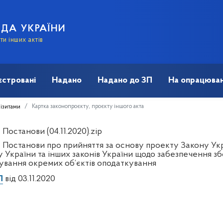
АДА УКРАЇНИ
и інших актів
єстровані
Надано
Надано до ЗП
На опрацюван
Картка законопроєкту, проєкту іншого акта
візитами
Постанови (04.11.2020).zip
 Постанови про прийняття за основу проекту Закону Укр
у України та інших законів України щодо забезпечення зб
ування окремих об’єктів оподаткування
П
від 03.11.2020