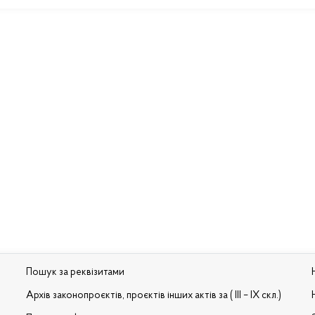
Пошук за реквізитами
Архів законопроєктів, проєктів інших актів за ( III – IX скл.)