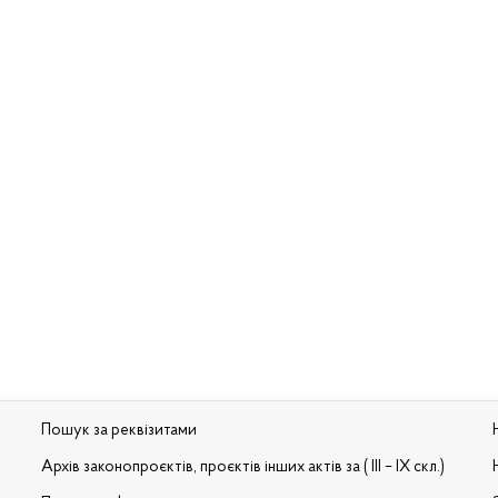
Пошук за реквізитами
Архів законопроєктів, проєктів інших актів за ( III – IX скл.)