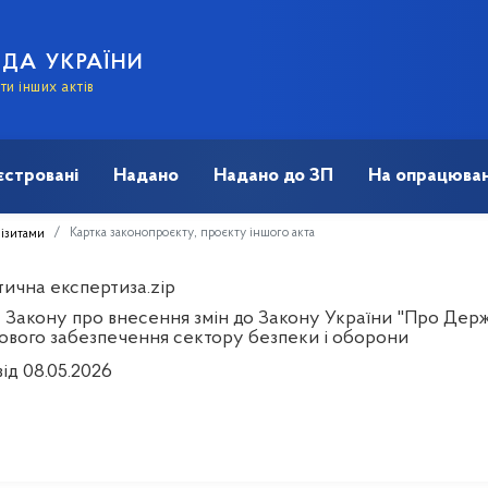
АДА УКРАЇНИ
и інших актів
єстровані
Надано
Надано до ЗП
На опрацюван
Картка законопроєкту, проєкту іншого акта
візитами
тична експертиза.zip
 Закону про внесення змін до Закону України "Про Держ
ового забезпечення сектору безпеки і оборони
ід 08.05.2026