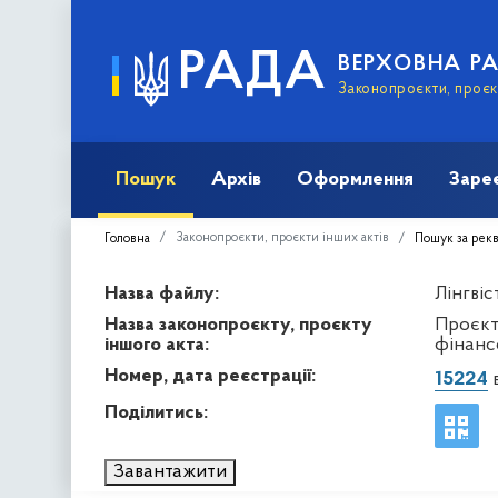
РАДА
ВЕРХОВНА Р
Законопроєкти, проєкт
Пошук
Архів
Оформлення
Заре
Законопроєкти, проєкти інших актів
Головна
Пошук за рек
Назва файлу:
Лінгвіс
Назва законопроєкту, проєкту
Проєкт
іншого акта:
фінанс
Номер, дата реєстрації:
15224
в
Поділитись:
Завантажити