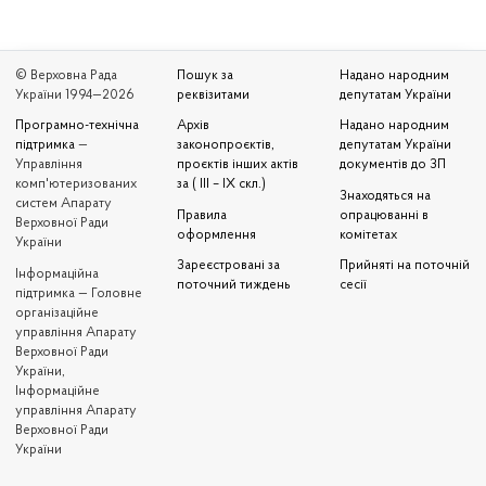
© Верховна Рада
Пошук за
Надано народним
України 1994—2026
реквізитами
депутатам України
Програмно-технічна
Архів
Надано народним
підтримка
—
законопроєктів,
депутатам України
Управління
проєктів інших актів
документів до ЗП
комп'ютеризованих
за ( III – IX скл.)
Знаходяться на
систем Апарату
Правила
опрацюванні в
Верховної Ради
оформлення
комітетах
України
Зареєстровані за
Прийняті на поточній
Iнформаційна
поточний тиждень
сесії
підтримка — Головне
організаційне
управління Апарату
Верховної Ради
України,
Інформаційне
управління Апарату
Верховної Ради
України