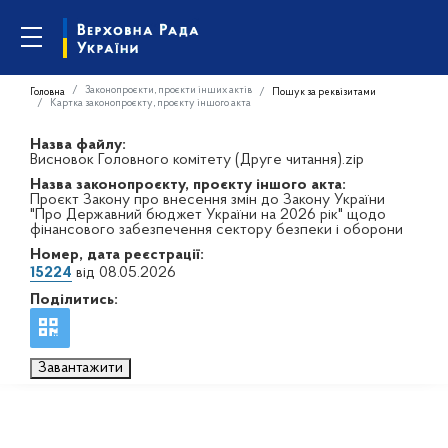
Законопроєкти, проєкти інших актів
Головна
Пошук за реквізитами
Картка законопроєкту, проєкту іншого акта
Назва файлу:
Висновок Головного комітету (Друге читання).zip
Назва законопроєкту, проєкту іншого акта:
Проєкт Закону про внесення змін до Закону України
"Про Державний бюджет України на 2026 рік" щодо
фінансового забезпечення сектору безпеки і оборони
Номер, дата реєстрації:
15224
від 08.05.2026
Поділитись:
Завантажити